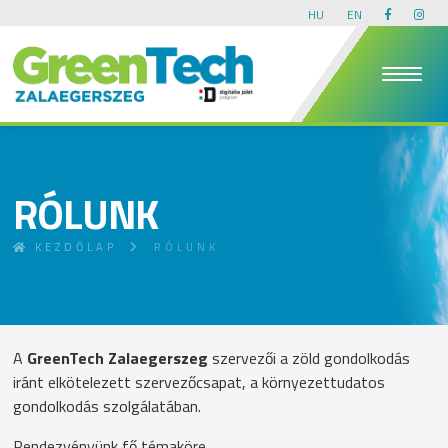
HU
EN
RÓLUNK
KEZDŐLAP
RÓLUNK
A
GreenTech Zalaegerszeg
szervezői a zöld gondolkodás
iránt elkötelezett szervezőcsapat, a környezettudatos
gondolkodás szolgálatában.
Rendezvényünk fő témaköre