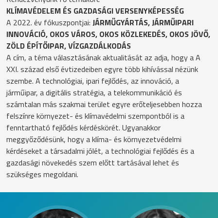
KLÍMAVÉDELEM ÉS GAZDASÁGI VERSENYKÉPESSÉG
A 2022. év fókuszpontjai:
JÁRMŰGYÁRTÁS, JÁRMŰIPARI
INNOVÁCIÓ, OKOS VÁROS, OKOS KÖZLEKEDÉS, OKOS JÖVŐ,
ZÖLD ÉPÍTŐIPAR, VÍZGAZDÁLKODÁS
A cím, a téma választásának aktualitását az adja, hogy a A
XXI. század első évtizedeiben egyre több kihívással nézünk
szembe. A technológiai, ipari fejlődés, az innováció, a
járműipar, a digitális stratégia, a telekommunikáció és
számtalan más szakmai terület egyre erőteljesebben hozza
felszínre környezet- és klímavédelmi szempontból is a
fenntartható fejlődés kérdéskörét. Ugyanakkor
meggyőződésünk, hogy a klíma- és környezetvédelmi
kérdéseket a társadalmi jólét, a technológiai fejlődés és a
gazdasági növekedés szem előtt tartásával lehet és
szükséges megoldani.